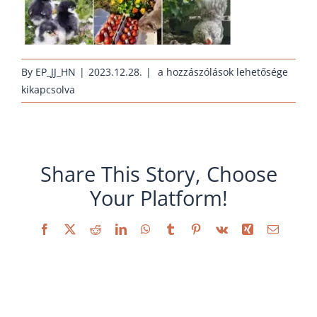
huehnernest-
By
EP_JJ_HN
|
2023.12.28.
|
a hozzászólások lehetősége
auf-
kikapcsolva
instagram
bejegyzéshez
Share This Story, Choose
Your Platform!
Facebook
X
Reddit
LinkedIn
WhatsApp
Tumblr
Pinterest
Vk
Xing
Email