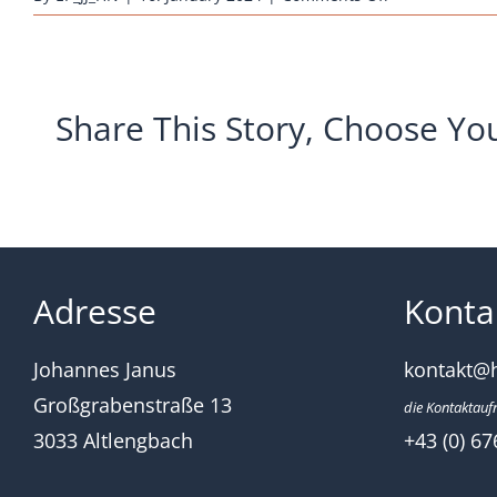
huehnernest-
rassehuehner-
marans-
schwarz-
Share This Story, Choose Yo
kupfer_2014
Adresse
Konta
Johannes Janus
kontakt@
Großgrabenstraße 13
die Kontaktauf
3033 Altlengbach
+43 (0) 67