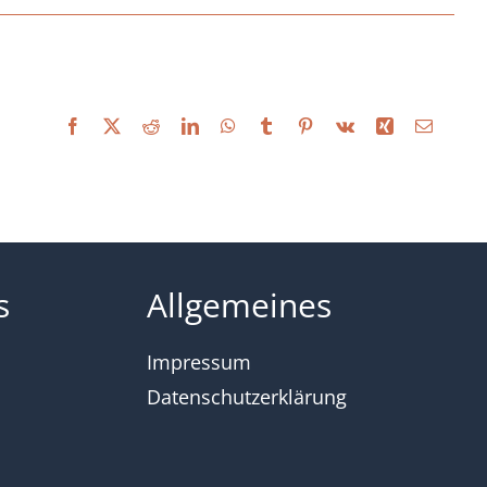
Facebook
X
Reddit
LinkedIn
WhatsApp
Tumblr
Pinterest
Vk
Xing
Email
s
Allgemeines
Impressum
Datenschutzerklärung