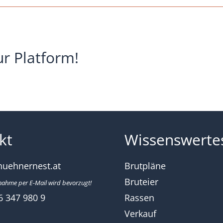
ur Platform!
kt
Wissenswerte
huehnernest.at
Brutpläne
Bruteier
nahme per E-Mail wird bevorzugt!
6 347 980 9
Rassen
Verkauf