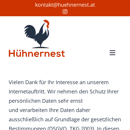
Zum
kontakt@huehnernest.at
Inhalt
springen
Toggle
Naviga
Startseite
Hühner
Vielen Dank für Ihr Interesse an unserem
Internetauftritt. Wir nehmen den Schutz Ihrer
Bruteier
persönlichen Daten sehr ernst
und verarbeiten Ihre Daten daher
Verkauf
ausschließlich auf Grundlage der gesetzlichen
Wissenswertes
Bestimmungen (DSGVO, TKG 2003). In diesen