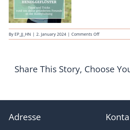
on
By
EP_JJ_HN
|
2. January 2024
|
Comments Off
hendlgeflueste
Share This Story, Choose Yo
Adresse
Konta