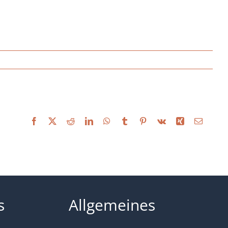
Facebook
X
Reddit
LinkedIn
WhatsApp
Tumblr
Pinterest
Vk
Xing
Email
s
Allgemeines