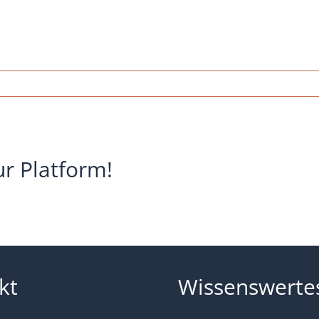
r_buch
ur Platform!
kt
Wissenswerte