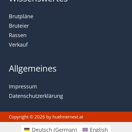
Brutpläne
Bruteier
Rassen
Verkauf
Allgemeines
Impressum
Datenschutzerklärung
Copyright © 2026 by
huehnernest.at
Deutsch
(
German
)
English