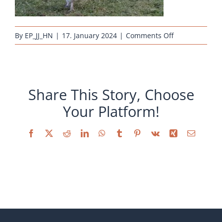
on
By
EP_JJ_HN
|
17. January 2024
|
Comments Off
Hühnernest-
Rassehuhn-
Sulmtaler-
2012-
Share This Story, Choose
SP
Your Platform!
Facebook
X
Reddit
LinkedIn
WhatsApp
Tumblr
Pinterest
Vk
Xing
Email