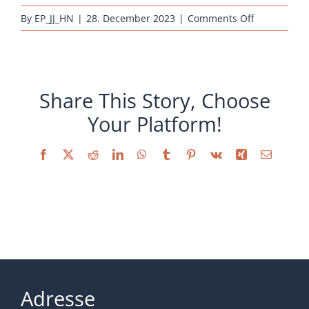
on
By
EP_JJ_HN
|
28. December 2023
|
Comments Off
Huehnernest
Zuchtanlage
neu_3
Share This Story, Choose
Your Platform!
Facebook
X
Reddit
LinkedIn
WhatsApp
Tumblr
Pinterest
Vk
Xing
Email
Adresse