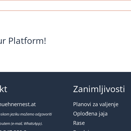
ehnernest-
teier-
ssehuehner-
nus
ur Platform!
kt
Zanimljivosti
huehnernest.at
Planovi za valjenje
Oplođena jaja
pskom jeziku možemo odgovoriti
Rase
putem (e-mail, WhatsApp).