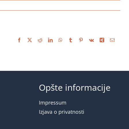
Facebook
X
Reddit
LinkedIn
WhatsApp
Tumblr
Pinterest
Vk
Xing
Email
Opšte informacije
Impressum
Izjava o privatnosti