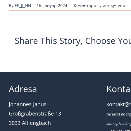
на
By
EP_JJ_HN
|
16. јануар 2024.
|
Коментари су искључени
hu
bru
ra
ja
Share This Story, Choose Yo
Adresa
Konta
Johannes Janus
kontakt@
Großgrabenstraße 13
Na upite na sr
3033 Altlengbach
samo pisanim 