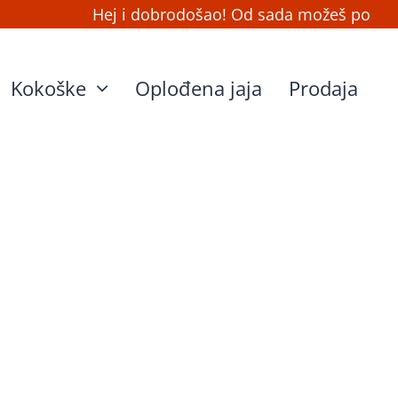
Hej i dobrodošao! Od sada možeš ponovo na
Kokoške
Oplođena jaja
Prodaja