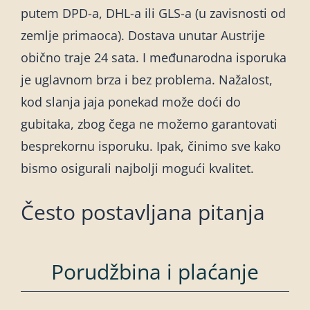
putem DPD-a, DHL-a ili GLS-a (u zavisnosti od
zemlje primaoca). Dostava unutar Austrije
obično traje 24 sata. I međunarodna isporuka
je uglavnom brza i bez problema. Nažalost,
kod slanja jaja ponekad može doći do
gubitaka, zbog čega ne možemo garantovati
besprekornu isporuku. Ipak, činimo sve kako
bismo osigurali najbolji mogući kvalitet.
Često postavljana pitanja
Porudžbina i plaćanje