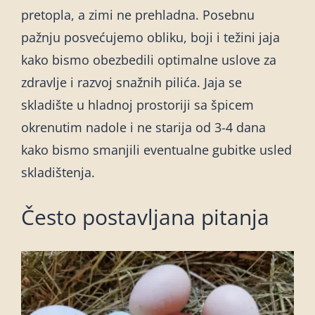
pretopla, a zimi ne prehladna. Posebnu
pažnju posvećujemo obliku, boji i težini jaja
kako bismo obezbedili optimalne uslove za
zdravlje i razvoj snažnih pilića. Jaja se
skladište u hladnoj prostoriji sa špicem
okrenutim nadole i ne starija od 3-4 dana
kako bismo smanjili eventualne gubitke usled
skladištenja.
Često postavljana pitanja