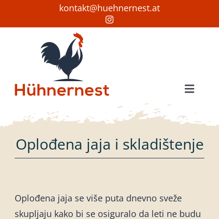
Skip
kontakt@huehnernest.at
to
content
Toggle
Naviga
Početna stranica
Kokoške
Oplođena jaja i skladištenje
Oplođena jaja
Prodaja
Oplođena jaja se više puta dnevno sveže
skupljaju kako bi se osiguralo da leti ne budu