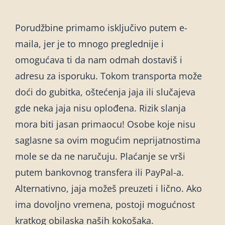
Porudžbine primamo isključivo putem e-
maila, jer je to mnogo preglednije i
omogućava ti da nam odmah dostaviš i
adresu za isporuku. Tokom transporta može
doći do gubitka, oštećenja jaja ili slučajeva
gde neka jaja nisu oplođena. Rizik slanja
mora biti jasan primaocu! Osobe koje nisu
saglasne sa ovim mogućim neprijatnostima
mole se da ne naručuju. Plaćanje se vrši
putem bankovnog transfera ili PayPal-a.
Alternativno, jaja možeš preuzeti i lično. Ako
ima dovoljno vremena, postoji mogućnost
kratkog obilaska naših kokošaka.