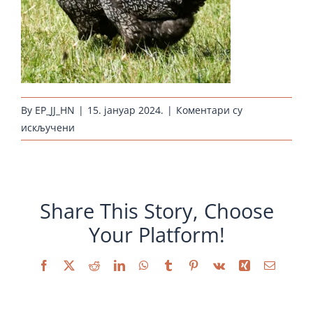
By
EP_JJ_HN
|
15. јануар 2024.
|
Коментари су
на
искључени
huehnerzucht-
barnevelder-
silber-
schwarz-
Share This Story, Choose
doppeltgesaeumt_startseite
Your Platform!
Facebook
X
Reddit
LinkedIn
WhatsApp
Tumblr
Pinterest
Vk
Xing
Email