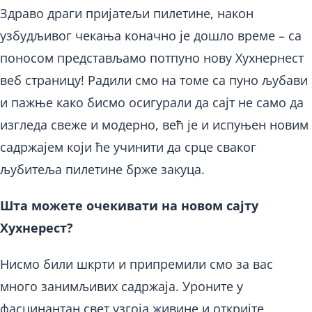
Здраво драги пријатељи пилетине, након
узбудљивог чекања коначно је дошло време – са
поносом представљамо потпуно нову Хухнернест
веб страницу! Радили смо на томе са пуно љубави
и пажње како бисмо осигурали да сајт не само да
изгледа свеже и модерно, већ је и испуњен новим
садржајем који ће учинити да срце сваког
љубитеља пилетине брже закуца.
Шта можете очекивати на новом сајту
Хухнерест?
Нисмо били шкрти и припремили смо за вас
много занимљивих садржаја. Уроните у
фасцинантан свет узгоја живине и откријте