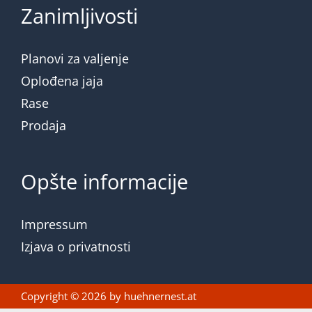
Zanimljivosti
Planovi za valjenje
Oplođena jaja
Rase
Prodaja
Opšte informacije
Impressum
Izjava o privatnosti
Copyright © 2026 by
huehnernest.at