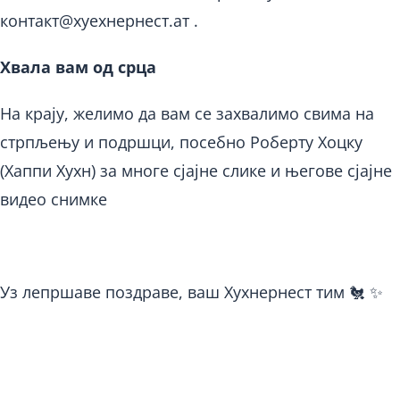
контакт@хуехнернест.ат
.
Хвала вам од срца
На крају, желимо да вам се захвалимо свима на
стрпљењу и подршци, посебно Роберту Хоцку
(Хаппи Хухн) за многе сјајне слике и његове сјајне
видео снимке
Уз лепршаве поздраве, ваш Хухнернест тим 🐔 ✨