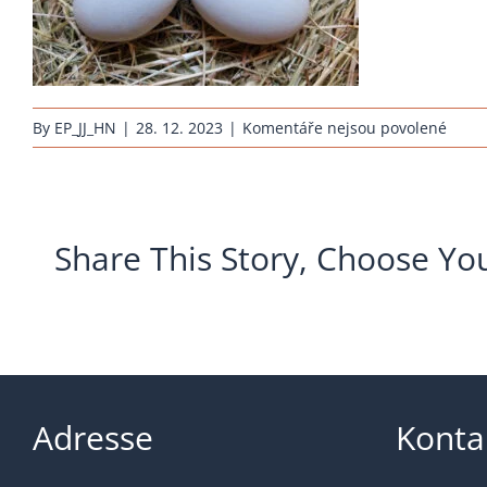
u
By
EP_JJ_HN
|
28. 12. 2023
|
Komentáře nejsou povolené
textu
s
názv
Hueh
Share This Story, Choose Yo
Brute
Arau
weiss
Huhn
Adresse
Konta