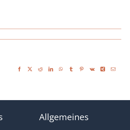
Facebook
X
Reddit
LinkedIn
WhatsApp
Tumblr
Pinterest
Vk
Xing
Email
s
Allgemeines