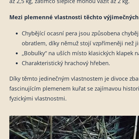
až 2,5 kg, zatímco slepice mohou vážit až 2 kg.
Mezi plemenné vlastnosti těchto výjimečných 
Chybějící ocasní pera jsou způsobena chybě
obratlem, díky němuž stojí vzpřímeněji než j
„Bobulky“ na uších místo klasických klapek na
Charakteristický hrachový hřeben.
Díky těmto jedinečným vlastnostem je divoce zb
fascinujícím plemenem kuřat se zajímavou histo
fyzickými vlastnostmi.