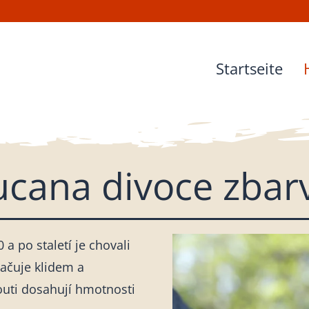
Hey u
Startseite
ucana divoce zbar
a po staletí je chovali
ačuje klidem a
outi dosahují hmotnosti