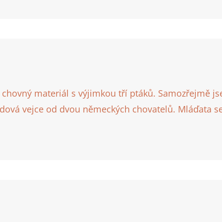
j chovný materiál s výjimkou tří ptáků. Samozřejmě 
adová vejce od dvou německých chovatelů. Mláďata se 