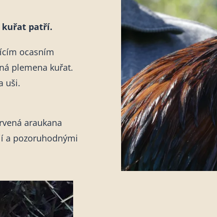
kuřat patří.
jícím ocasním
iná plemena kuřat.
 uši.
arvená araukana
rií a pozoruhodnými