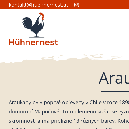
Skip
kontakt@huehnernest.at
|
to
content
Ara
Araukany byly poprvé objeveny v Chile v roce 1890 
domorodí Mapučové. Toto plemeno kuřat se vyzn
skromností a má přibližně 13 různých barev. Koh