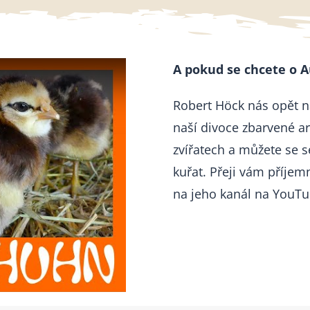
A pokud se chcete o A
Robert Höck nás opět na
naší divoce zbarvené a
zvířatech a můžete se 
kuřat. Přeji vám příjem
na jeho kanál na YouTu