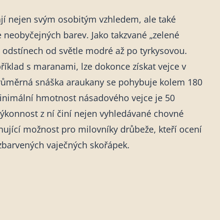
ají nejen svým osobitým vzhledem, ale také
e neobyčejných barev. Jako takzvané „zelené
v odstínech od světle modré až po tyrkysovou.
íklad s maranami, lze dokonce získat vejce v
Průměrná snáška araukany se pohybuje kolem 180
minimální hmotnost násadového vejce je 50
ýkonnost z ní činí nejen vyhledávané chovné
nující možnost pro milovníky drůbeže, kteří ocení
zbarvených vaječných skořápek.