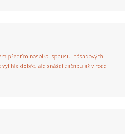
jsem předtím nasbíral spoustu násadových
vylíhla dobře, ale snášet začnou až v roce