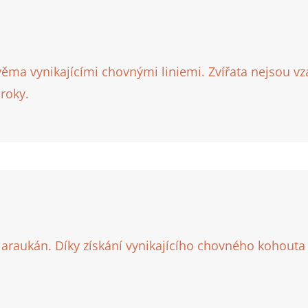
ma vynikajícími chovnými liniemi. Zvířata nejsou v
 roky.
raukán. Díky získání vynikajícího chovného kohouta z