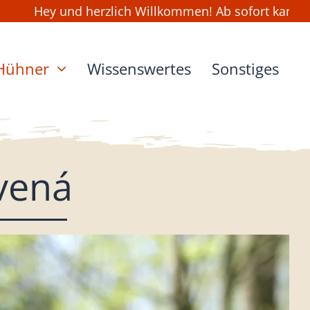
nd herzlich Willkommen! Ab sofort kannst Du wieder 
Hühner
Wissenswertes
Sonstiges
vená