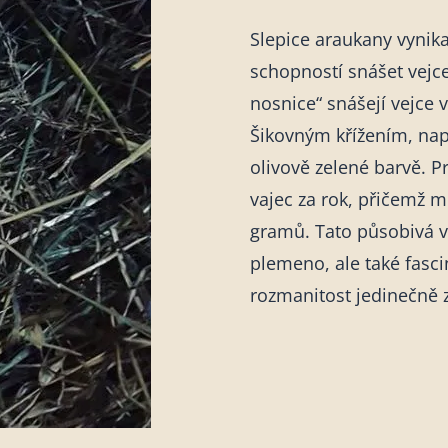
Slepice araukany vynik
schopností snášet vejc
nosnice“ snášejí vejce 
Šikovným křížením, např
olivově zelené barvě. 
vajec za rok, přičemž 
gramů. Tato působivá v
plemeno, ale také fasci
rozmanitost jedinečně 