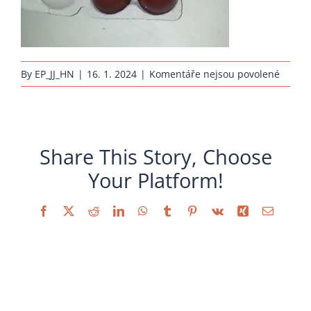
u
By
EP_JJ_HN
|
16. 1. 2024
|
Komentáře nejsou povolené
textu
s
názve
brutei
Share This Story, Choose
rasseh
Your Platform!
maran
Facebook
X
Reddit
LinkedIn
WhatsApp
Tumblr
Pinterest
Vk
Xing
Email