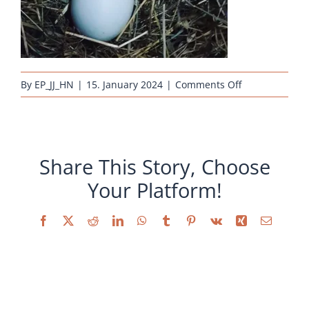
on
By
EP_JJ_HN
|
15. January 2024
|
Comments Off
araucana-
wildfarbig-
rassehuhn-
eier
Share This Story, Choose
Your Platform!
Facebook
X
Reddit
LinkedIn
WhatsApp
Tumblr
Pinterest
Vk
Xing
Email