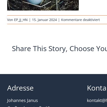
für
Von
EP_JJ_HN
|
15. Januar 2024
|
Kommentare deaktiviert
arau
wild
rass
eier
Share This Story, Choose Yo
Adresse
Konta
Johannes Janus
kontakt@