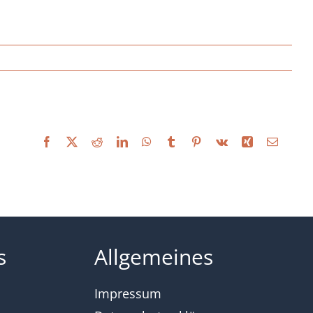
Facebook
X
Reddit
LinkedIn
WhatsApp
Tumblr
Pinterest
Vk
Xing
E-
Mail
s
Allgemeines
Impressum