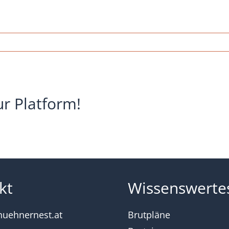
cana-
farbig-
ehuhn-
ur Platform!
kt
Wissenswerte
huehnernest.at
Brutpläne