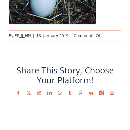
on
By
EP_JJ_HN
|
16. January 2019
|
Comments Off
AraucanaEier
Share This Story, Choose
Your Platform!
Facebook
X
Reddit
LinkedIn
WhatsApp
Tumblr
Pinterest
Vk
Xing
Email