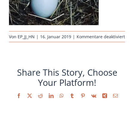
Sonstiges
für
Von
EP_JJ_HN
|
16. Januar 2019
|
Kommentare deaktiviert
Arau
Share This Story, Choose
Your Platform!
Facebook
X
Reddit
LinkedIn
WhatsApp
Tumblr
Pinterest
Vk
Xing
E-
Mail