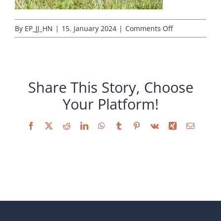
on
By
EP_JJ_HN
|
15. January 2024
|
Comments Off
huehnerzucht
janus-
barnevelder-
hennen-
Share This Story, Choose
silber-
Your Platform!
schwarz-
doppeltgesae
Facebook
X
Reddit
LinkedIn
WhatsApp
Tumblr
Pinterest
Vk
Xing
Email