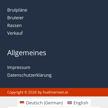
Brutpläne
Bruteier
Rassen
Verkauf
Allgemeines
Impressum
Datenschutzerklärung
Copyright © 2026 by
huehnernest.at
Deutsch
(
German
)
English