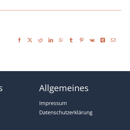
Facebook
X
Reddit
LinkedIn
WhatsApp
Tumblr
Pinterest
Vk
Xing
E-
Mail
s
Allgemeines
Impressum
Datenschutzerklärung