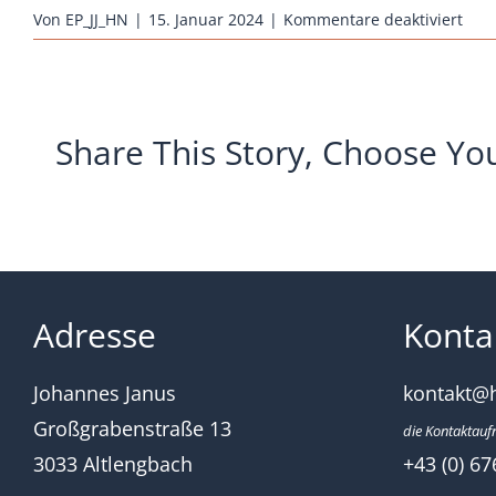
für
Von
EP_JJ_HN
|
15. Januar 2024
|
Kommentare deaktiviert
hueh
janu
barn
hen
Share This Story, Choose Yo
silbe
schw
dop
Adresse
Konta
Johannes Janus
kontakt@
Großgrabenstraße 13
die Kontaktauf
3033 Altlengbach
+43 (0) 67