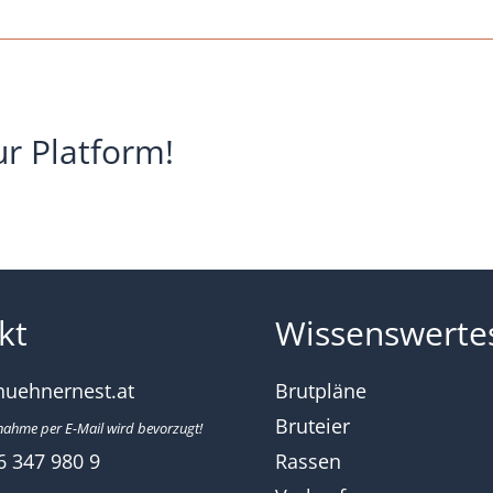
nerzucht-
s-
evelder-
nen-
ur Platform!
r-
arz-
peltgesaeumt
kt
Wissenswerte
huehnernest.at
Brutpläne
Bruteier
nahme per E-Mail wird bevorzugt!
6 347 980 9
Rassen