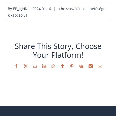
rassehuehner-
By
EP_JJ_HN
|
2024.01.16.
|
a hozzászólások lehetősége
marans-
kikapcsolva
schwarz-
kupfer_2014
bejegyzéshez
Share This Story, Choose
Your Platform!
Facebook
X
Reddit
LinkedIn
WhatsApp
Tumblr
Pinterest
Vk
Xing
Email