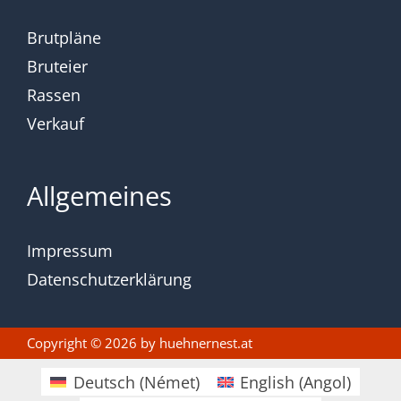
Brutpläne
Bruteier
Rassen
Verkauf
Allgemeines
Impressum
Datenschutzerklärung
Copyright © 2026 by
huehnernest.at
Deutsch
(
Német
)
English
(
Angol
)