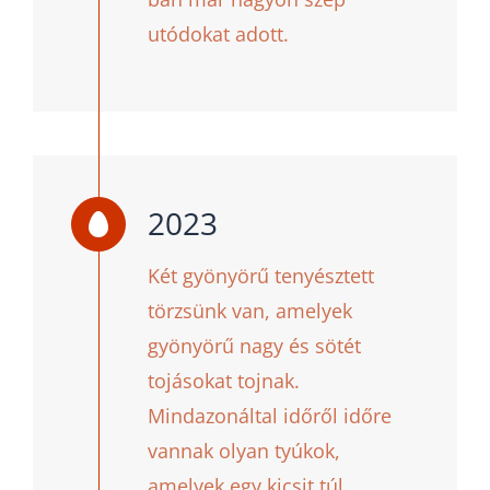
utódokat adott.
2023
Két gyönyörű tenyésztett
törzsünk van, amelyek
gyönyörű nagy és sötét
tojásokat tojnak.
Mindazonáltal időről időre
vannak olyan tyúkok,
amelyek egy kicsit túl