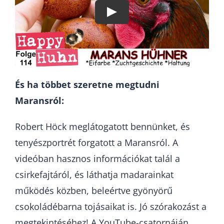
És ha többet szeretne megtudni
Maransról:
Robert Höck meglátogatott bennünket, és
tenyészportrét forgatott a Maransról. A
videóban hasznos információkat talál a
csirkefajtáról, és láthatja madarainkat
működés közben, beleértve gyönyörű
csokoládébarna tojásaikat is. Jó szórakozást a
megtekintéséhez! A YouTube-csatornáján