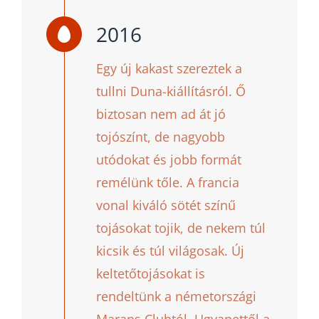
2016
Egy új kakast szereztek a
tullni Duna-kiállításról. Ő
biztosan nem ad át jó
tojószínt, de nagyobb
utódokat és jobb formát
remélünk tőle. A francia
vonal kiváló sötét színű
tojásokat tojik, de nekem túl
kicsik és túl világosak. Új
keltetőtojásokat is
rendeltünk a németországi
Marans Clubtól. Ugyanettől a