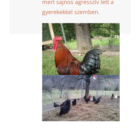
mert sajnos agresszív lett a
gyerekekkel szemben.