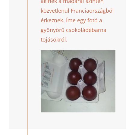
akinek a madarai szintén
közvetlenül Franciaországból
érkeznek. Íme egy fotó a
gyönyörű csokoládébarna
tojásokról.