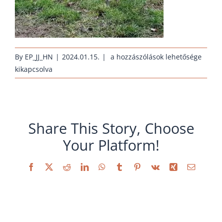
erhaltungszucht-
By
EP_JJ_HN
|
2024.01.15.
|
a hozzászólások lehetősége
janus-
kikapcsolva
la-
fleche-
schwarz_2019
bejegyzéshez
Share This Story, Choose
Your Platform!
Facebook
X
Reddit
LinkedIn
WhatsApp
Tumblr
Pinterest
Vk
Xing
Email