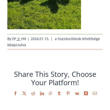
erhaltungszucht-
By
EP_JJ_HN
|
2024.01.15.
|
a hozzászólások lehetősége
rassehuehner-
kikapcsolva
araucana-
weiss
bejegyzéshez
Share This Story, Choose
Your Platform!
Facebook
X
Reddit
LinkedIn
WhatsApp
Tumblr
Pinterest
Vk
Xing
Email