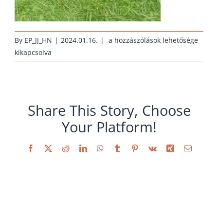
huehnernest-
By
EP_JJ_HN
|
2024.01.16.
|
a hozzászólások lehetősége
erhaltungszucht-
kikapcsolva
sandschak-
weiss_2018
bejegyzéshez
Share This Story, Choose
Your Platform!
Facebook
X
Reddit
LinkedIn
WhatsApp
Tumblr
Pinterest
Vk
Xing
Email