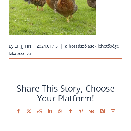
huehnernest-
By
EP_JJ_HN
|
2024.01.15.
|
a hozzászólások lehetősége
janus-
kikapcsolva
bielefelder-
kennhuhn-
kennfarbig_startseite
bejegyzéshez
Share This Story, Choose
Your Platform!
Facebook
X
Reddit
LinkedIn
WhatsApp
Tumblr
Pinterest
Vk
Xing
Email