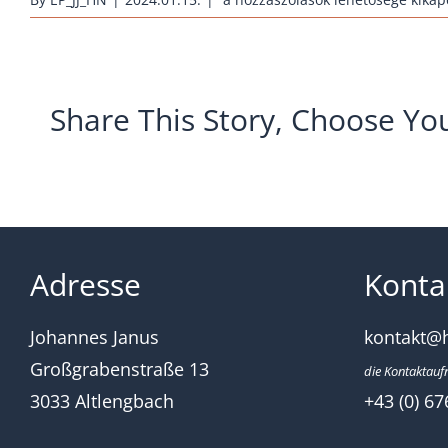
janus-
la-
fleche-
schwarz
Share This Story, Choose Yo
bejegyzéshez
Adresse
Konta
Johannes Janus
kontakt@
Großgrabenstraße 13
die Kontaktauf
3033 Altlengbach
+43 (0) 67