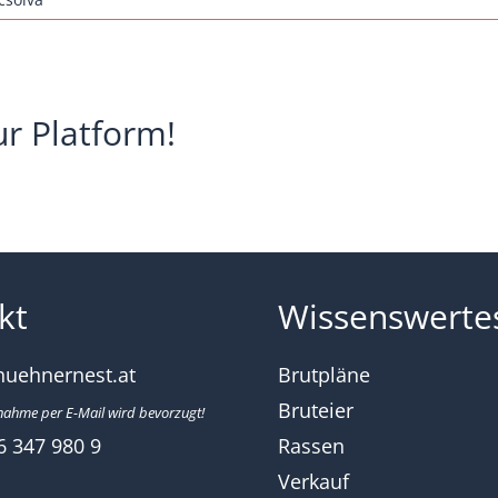
ur Platform!
kt
Wissenswerte
huehnernest.at
Brutpläne
Bruteier
nahme per E-Mail wird bevorzugt!
6 347 980 9
Rassen
Verkauf