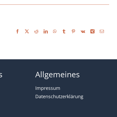
Facebook
X
Reddit
LinkedIn
WhatsApp
Tumblr
Pinterest
Vk
Xing
Email
s
Allgemeines
Impressum
Datenschutzerklärung