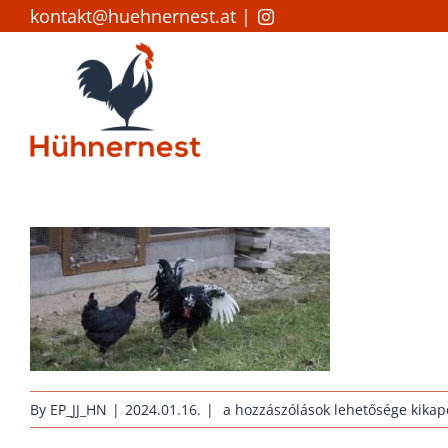
Skip
kontakt@huehnernest.at
|
to
content
janus-
By
EP_JJ_HN
|
2024.01.16.
|
a hozzászólások lehetősége kikap
erhaltungszucht-