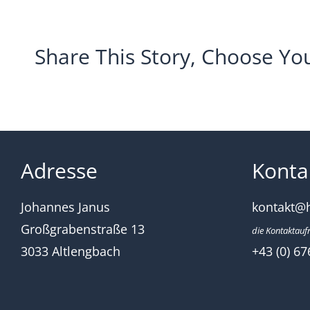
sandschak-
weiss_2016
bejegyzéshez
Share This Story, Choose Yo
Adresse
Konta
Johannes Janus
kontakt@
Großgrabenstraße 13
die Kontaktauf
3033 Altlengbach
+43 (0) 67