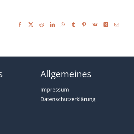
Facebook
X
Reddit
LinkedIn
WhatsApp
Tumblr
Pinterest
Vk
Xing
Email
s
Allgemeines
Impressum
Datenschutzerklärung