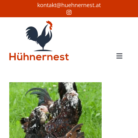
Skip
kontakt@huehnernest.at
to
content
Toggle
Naviga
Startseite
Hühner
Wissenswertes
Sonstiges