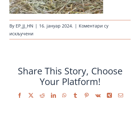
By
EP_JJ_HN
|
16. јануар 2024.
|
Коментари су
на
искључени
huehnerzucht-
kueken-
araucana-
wildfarbig_2017
Share This Story, Choose
Your Platform!
Facebook
X
Reddit
LinkedIn
WhatsApp
Tumblr
Pinterest
Vk
Xing
Email