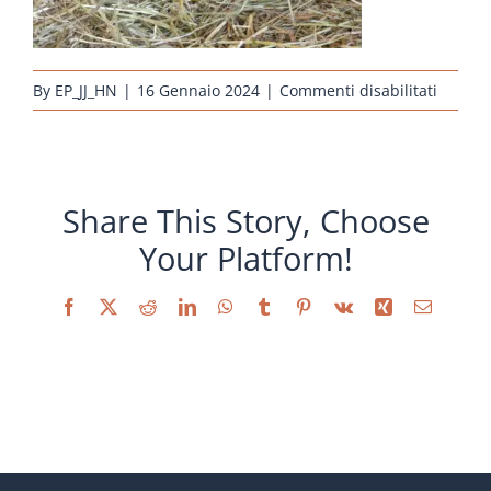
su
By
EP_JJ_HN
|
16 Gennaio 2024
|
Commenti disabilitati
huehne
kueken
arauca
wildfar
Share This Story, Choose
Your Platform!
Facebook
X
Reddit
LinkedIn
WhatsApp
Tumblr
Pinterest
Vk
Xing
Email