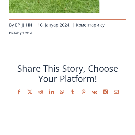
By
EP_JJ_HN
|
16. јануар 2024.
|
Коментари су
на
искључени
huehnernest-
erhaltungszucht-
sandschak-
weiss_2018
Share This Story, Choose
Your Platform!
Facebook
X
Reddit
LinkedIn
WhatsApp
Tumblr
Pinterest
Vk
Xing
Email