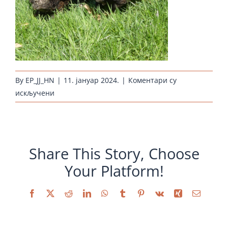
By
EP_JJ_HN
|
11. јануар 2024.
|
Коментари су
на
искључени
huehnernest-
huehnerzucht-
araucana-
wildfarbig_startseite
Share This Story, Choose
Your Platform!
Facebook
X
Reddit
LinkedIn
WhatsApp
Tumblr
Pinterest
Vk
Xing
Email