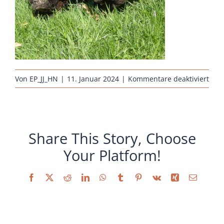
Sonstiges
für
Von
EP_JJ_HN
|
11. Januar 2024
|
Kommentare deaktiviert
hueh
hueh
arau
wild
Share This Story, Choose
Your Platform!
Facebook
X
Reddit
LinkedIn
WhatsApp
Tumblr
Pinterest
Vk
Xing
E-
Mail