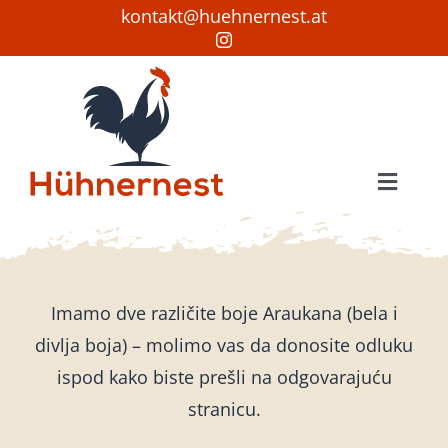
Skip
kontakt@huehnernest.at
to
content
Toggle
Naviga
Početna stranica
Kokoške
Imamo dve različite boje Araukana (bela i
Oplođena jaja
divlja boja) – molimo vas da donosite odluku
ispod kako biste prešli na odgovarajuću
Prodaja
stranicu.