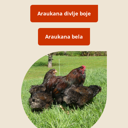
Araukana divlje boje
Araukana bela