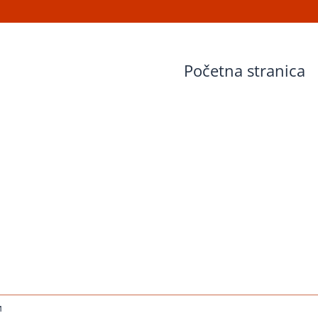
Početna stranica
на
и