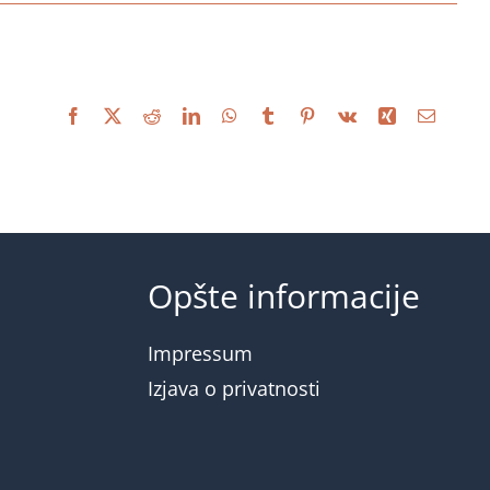
Facebook
X
Reddit
LinkedIn
WhatsApp
Tumblr
Pinterest
Vk
Xing
Email
Opšte informacije
Impressum
Izjava o privatnosti