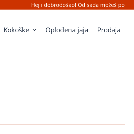
Hej i dobrodošao! Od sada možeš ponovo na
Kokoške
Oplođena jaja
Prodaja