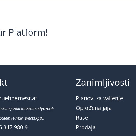
Huehnernest_Stall-
Zuchtanlage-
neu_2
ur Platform!
kt
Zanimljivosti
huehnernest.at
Planovi za valjenje
Oplođena jaja
pskom jeziku možemo odgovoriti
Rase
putem (e-mail, WhatsApp).
6 347 980 9
Prodaja