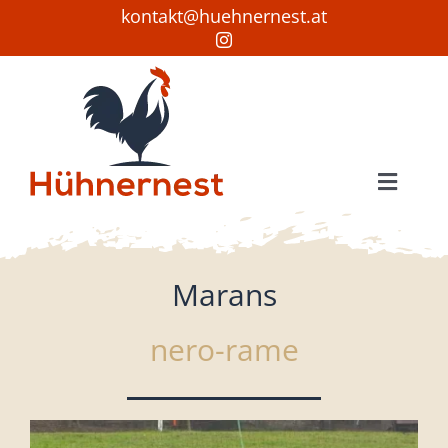
Skip
kontakt@huehnernest.at
to
content
Toggle
Naviga
Startseite
Hühner
Marans
Wissenswertes
nero-rame
Sonstiges