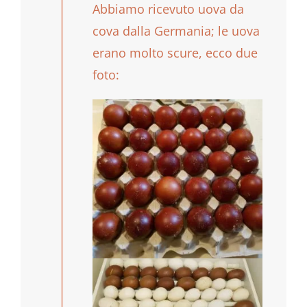
Abbiamo ricevuto uova da
cova dalla Germania; le uova
erano molto scure, ecco due
foto: