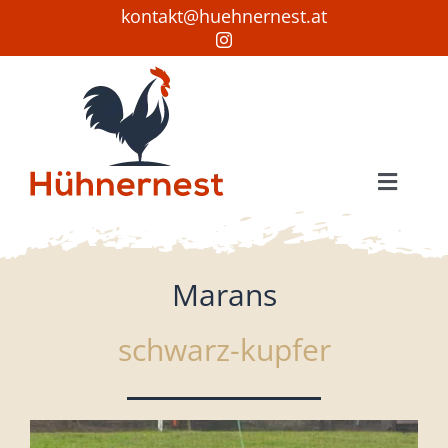
Zum
kontakt@huehnernest.at
Inhalt
springen
Toggle
Naviga
Startseite
Hühner
Marans
Bruteier
schwarz-kupfer
Verkauf
Wissenswertes