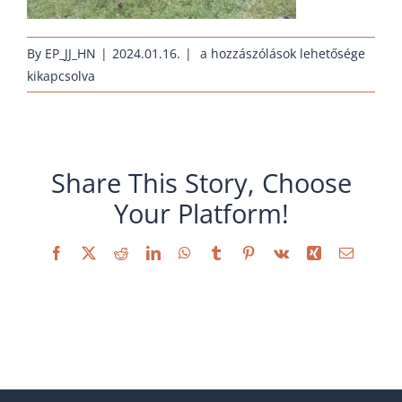
erhaltungszucht-
By
EP_JJ_HN
|
2024.01.16.
|
a hozzászólások lehetősége
huehnernest-
kikapcsolva
marans-
schwarz-
kupfer_2012
bejegyzéshez
Share This Story, Choose
Your Platform!
Facebook
X
Reddit
LinkedIn
WhatsApp
Tumblr
Pinterest
Vk
Xing
Email