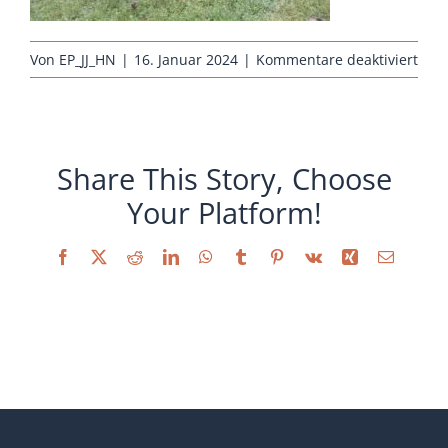
Sonstiges
für
Von
EP_JJ_HN
|
16. Januar 2024
|
Kommentare deaktiviert
erha
hueh
mar
schw
Share This Story, Choose
kupf
Your Platform!
Facebook
X
Reddit
LinkedIn
WhatsApp
Tumblr
Pinterest
Vk
Xing
E-
Mail