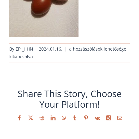
huehnernest-
By
EP_JJ_HN
|
2024.01.16.
|
a hozzászólások lehetősége
janus-
kikapcsolva
bruteier-
marans-
rassehuehner_2018
bejegyzéshez
Share This Story, Choose
Your Platform!
Facebook
X
Reddit
LinkedIn
WhatsApp
Tumblr
Pinterest
Vk
Xing
Email