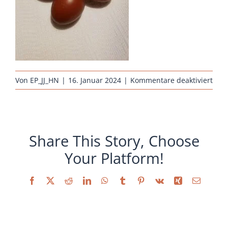
Sonstiges
für
Von
EP_JJ_HN
|
16. Januar 2024
|
Kommentare deaktiviert
hueh
janu
brut
mar
Share This Story, Choose
ras
Your Platform!
Facebook
X
Reddit
LinkedIn
WhatsApp
Tumblr
Pinterest
Vk
Xing
E-
Mail