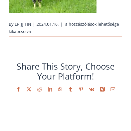
erhaltungszucht-
By
EP_JJ_HN
|
2024.01.16.
|
a hozzászólások lehetősége
rassehuehner-
kikapcsolva
orloff-
rotbunt_2017
bejegyzéshez
Share This Story, Choose
Your Platform!
Facebook
X
Reddit
LinkedIn
WhatsApp
Tumblr
Pinterest
Vk
Xing
Email