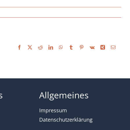
Facebook
X
Reddit
LinkedIn
WhatsApp
Tumblr
Pinterest
Vk
Xing
E-
Mail
s
Allgemeines
Impressum
Datenschutzerklärung