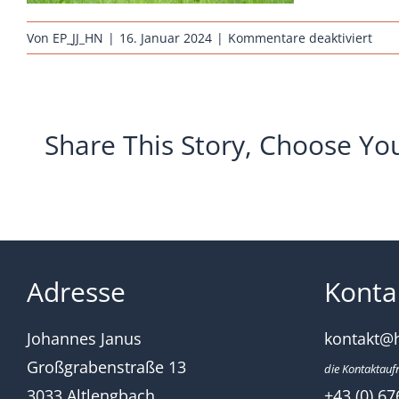
für
Von
EP_JJ_HN
|
16. Januar 2024
|
Kommentare deaktiviert
erha
rass
orlof
rotb
Share This Story, Choose Yo
Adresse
Konta
Johannes Janus
kontakt@
Großgrabenstraße 13
die Kontaktauf
3033 Altlengbach
+43 (0) 67