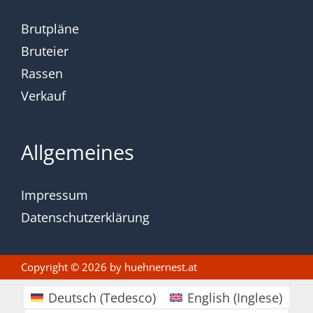
Brutpläne
Bruteier
Rassen
Verkauf
Allgemeines
Impressum
Datenschutzerklärung
Copyright © 2026 by
huehnernest.at
Deutsch
(
Tedesco
)
English
(
Inglese
)