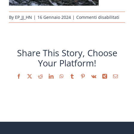
su
By
EP_JJ_HN
|
16 Gennaio 2024
|
Commenti disabilitati
erhalt
kueken
sulmtal
gold-
Share This Story, Choose
weizen
Your Platform!
Facebook
X
Reddit
LinkedIn
WhatsApp
Tumblr
Pinterest
Vk
Xing
Email