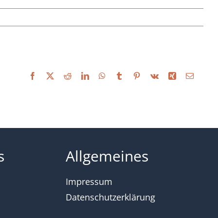
Facebook
X
Reddit
LinkedIn
WhatsApp
Tumblr
Pinterest
Vk
Xing
Email
s
Allgemeines
Impressum
Datenschutzerklärung