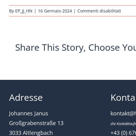
su
By
EP_JJ_HN
|
16 Gennaio 2024
|
Commenti disabilitati
huehne
rasseh
sandsc
blau_2
Share This Story, Choose Yo
Adresse
Konta
Johannes Janus
kontakt@
Großgrabenstraße 13
die Kontaktauf
3033 Altlengbach
+43 (0) 67