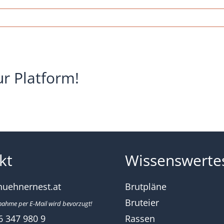
rnest-
uehner-
hak-
016
ur Platform!
kt
Wissenswerte
huehnernest.at
Brutpläne
Bruteier
nahme per E-Mail wird bevorzugt!
6 347 980 9
Rassen