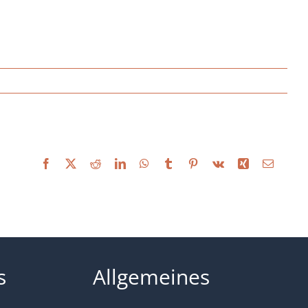
Facebook
X
Reddit
LinkedIn
WhatsApp
Tumblr
Pinterest
Vk
Xing
Email
s
Allgemeines