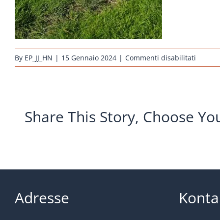
su
By
EP_JJ_HN
|
15 Gennaio 2024
|
Commenti disabilitati
huehne
arauca
weiss
Share This Story, Choose Yo
Adresse
Konta