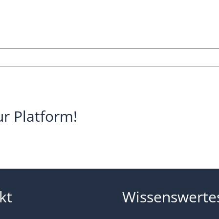
rzucht-
na-
ur Platform!
kt
Wissenswerte