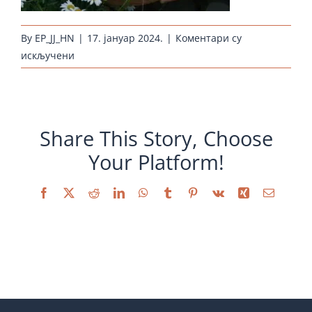
By
EP_JJ_HN
|
17. јануар 2024.
|
Коментари су
на
искључени
huehnernest-
rassehuhn-
kueken-
sulmtaler_1
Share This Story, Choose
Your Platform!
Facebook
X
Reddit
LinkedIn
WhatsApp
Tumblr
Pinterest
Vk
Xing
Email