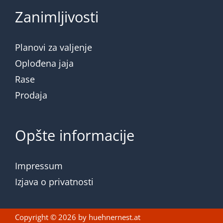
Zanimljivosti
Planovi za valjenje
Oplođena jaja
Rase
Prodaja
Opšte informacije
Impressum
Izjava o privatnosti
Copyright © 2026 by
huehnernest.at