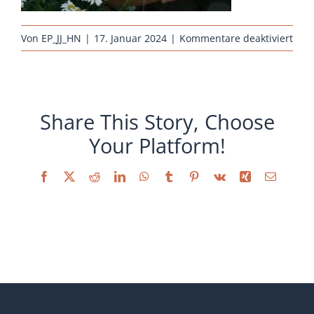
Sonstiges
für
Von
EP_JJ_HN
|
17. Januar 2024
|
Kommentare deaktiviert
hueh
rass
kuek
sulm
Share This Story, Choose
Your Platform!
Facebook
X
Reddit
LinkedIn
WhatsApp
Tumblr
Pinterest
Vk
Xing
E-
Mail