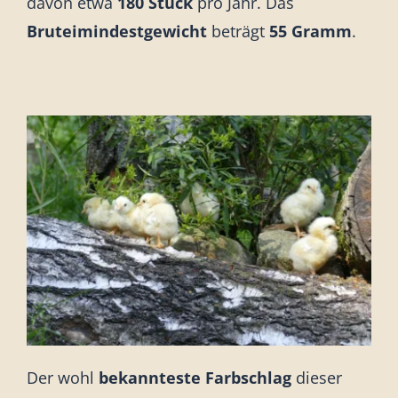
davon etwa
180 Stück
pro Jahr. Das
Bruteimindestgewicht
beträgt
55 Gramm
.
Der wohl
bekannteste Farbschlag
dieser