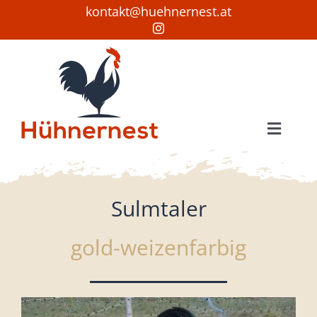
Zum
kontakt@huehnernest.at
Inhalt
springen
Toggle
Naviga
Startseite
Hühner
Sulmtaler
Bruteier
gold-weizenfarbig
Verkauf
Wissenswertes