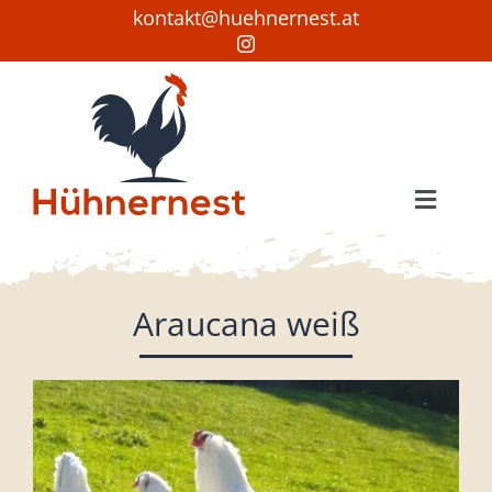
Zum
kontakt@huehnernest.at
Inhalt
springen
Toggle
Naviga
Startseite
Hühner
Araucana weiß
Bruteier
Verkauf
Wissenswertes